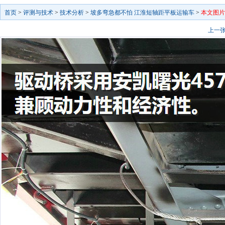
首页
>
评测与技术
>
技术分析
>
坡多弯急都不怕 江淮短轴距平板运输车
>
本文图片
上一