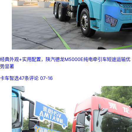
经典外观+实用配置，陕汽德龙M5000E纯电牵引车短途运输优
势显著
卡车智选
47条评论
07-16