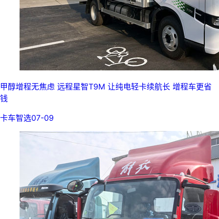
甲醇增程无焦虑 远程星智T9M 让纯电轻卡续航长 增程车更省
钱
卡车智选
07-09