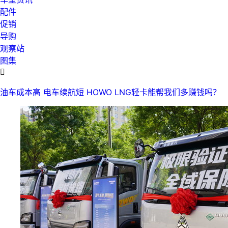
配件
促销
导购
观察站
图集

油车成本高 电车续航短 HOWO LNG轻卡能帮我们多赚钱吗？