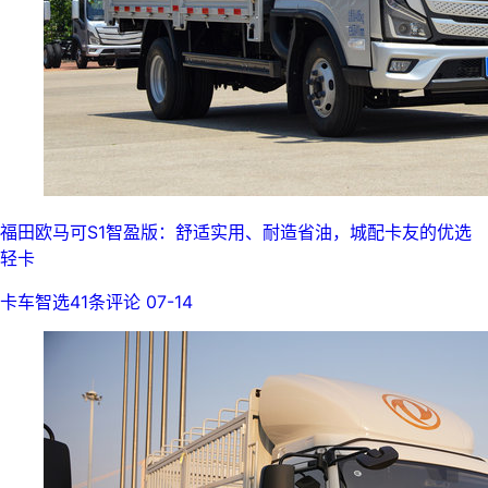
福田欧马可S1智盈版：舒适实用、耐造省油，城配卡友的优选
轻卡
卡车智选
41条评论
07-14