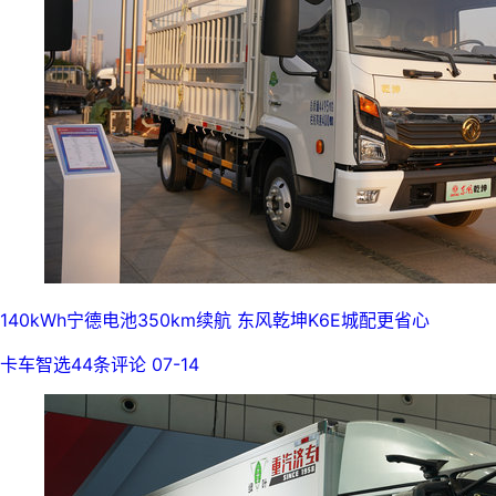
140kWh宁德电池350km续航 东风乾坤K6E城配更省心
卡车智选
44条评论
07-14