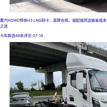
重汽HOWO悍将H3 LNG轻卡：蓝牌合规，城配城郊运输省成本
之选
卡车智选
49条评论
07-14