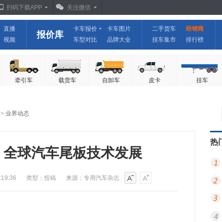
扫码下载APP
关注微信
直播
卡车报价
卡车图片
二手货车
经销商
报价库
视频
车型对比
品牌大全
挂车集市
排行榜
牵引车
载货车
自卸车
皮卡
挂车
>
业界动态
热
 全球汽车尾板技术发展
:19:36
类型：投稿
来源：专用汽车杂志