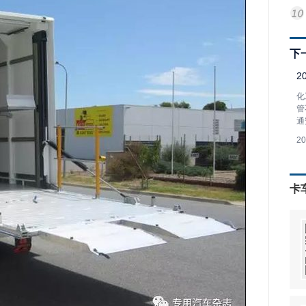
下
2
化
管
通
2
卡