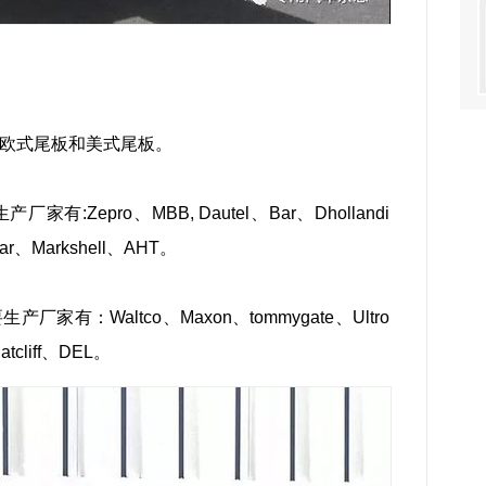
欧式尾板和美式尾板。
Zepro、MBB, Dautel、Bar、Dhollandi
car、Markshell、AHT。
有：Waltco、Maxon、tommygate、Ultro
tcliff、DEL。