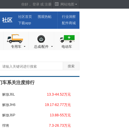
你好，
登录
或
注册
网站地图
社区首页
围观热帖
行业洞察
社区
下载app
配件商城
专用车
总成/配件
电动车
门车系关注度排行
解放J6L
13.3-44.52万元
解放JH6
19.17-62.77万元
解放J6P
13.88-55万元
悍将
7.3-26.73万元