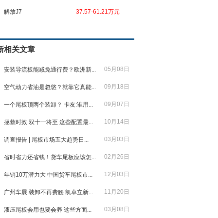
解放J7
37.57-61.21万元
新相关文章
05月08日
安装导流板能减免通行费？欧洲新...
09月18日
空气动力省油是忽悠？就靠它真能...
09月07日
一个尾板顶两个装卸？ 卡友:谁用...
10月14日
拯救时效 双十一将至 这些配置最...
03月03日
调查报告 | 尾板市场五大趋势日...
02月26日
省时省力还省钱！货车尾板应该怎...
12月03日
年销10万潜力大 中国货车尾板市...
11月20日
广州车展:装卸不再费腰 凯卓立新...
03月08日
液压尾板会用也要会养 这些方面...