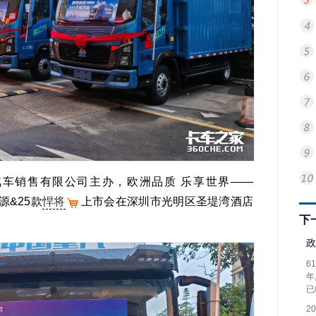
晟汽车销售有限公司主办，欧洲品质 乐享世界——
源&25款
悍将
上市会在深圳市光明区圣堤湾酒店
下
政
6
年
已
2