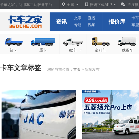
卡车之家，商用车互动服务平台
全国
扫码下载APP
关注微
文章
直播
卡车
资讯
报价库
专题
视频
车型
轻卡
重卡
微车
牵引车
载货车
卡车文章标签
您的当前位置：
首页
> 新车发布