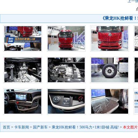
上一
《乘龙HK抢鲜看！5
首页
>
卡车新闻
>
国产新车
>
乘龙HK抢鲜看！500马力+1米1卧铺 高端!
>
本文图片