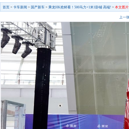
首页
>
卡车新闻
>
国产新车
>
乘龙HK抢鲜看！500马力+1米1卧铺 高端!
>
本文图片
上一