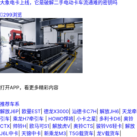
大象电卡上线，它是破解二手电动卡车流通难的密钥吗

299浏览
打开APP，看更多精彩内容
推荐车系
解放J6P
|
欧曼EST
|
德龙X3000
|
汕德卡C7H
|
解放JH6
|
天龙牵
引车
|
乘龙H7牵引车
|
HOWO悍将
|
小卡之星
|
多利卡D6
|
奥铃
CTX
|
帅铃H
|
欧马可S1
|
解放虎V
|
奥铃CTS
|
骏铃V6轻卡
|
解放
J6L中卡
|
天锦中卡
|
新乘龙M3
|
T5G载货车
|
龙V载货车
|