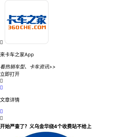

来卡车之家App
看热销车型、卡车资讯>>
立即打开


文章详情


开始严查了？义乌金华绕4个收费站不给上