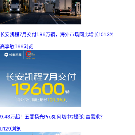
长安凯程7月交付1.96万辆，海外市场同比增长101.3%
高李敏

66浏览
9.48万起！五菱扬光Pro如何切中城配创富需求？

129浏览