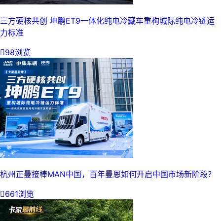
三方硬核共创 坤鹏ET9一体化纯电冷藏车重构城际纯电冷链运
力标准

98浏览
杭州正曼接棒MAN中国，百年曼恩如何开启中国市场新阶段？

661浏览