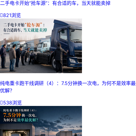
二手电卡开始“抢车源”：有合适的车，当天就能卖掉

821浏览
纯电重卡跑干线调研（4）：7.5分钟换一次电，为何不是效率最
优解？

538浏览