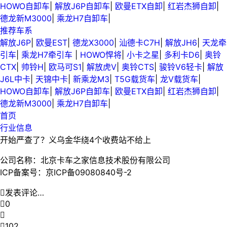
HOWO自卸车
|
解放J6P自卸车
|
欧曼ETX自卸
|
红岩杰狮自卸
|
德龙新M3000
|
乘龙H7自卸车
|
推荐车系
解放J6P
|
欧曼EST
|
德龙X3000
|
汕德卡C7H
|
解放JH6
|
天龙牵
引车
|
乘龙H7牵引车
|
HOWO悍将
|
小卡之星
|
多利卡D6
|
奥铃
CTX
|
帅铃H
|
欧马可S1
|
解放虎V
|
奥铃CTS
|
骏铃V6轻卡
|
解放
J6L中卡
|
天锦中卡
|
新乘龙M3
|
T5G载货车
|
龙V载货车
|
HOWO自卸车
|
解放J6P自卸车
|
欧曼ETX自卸
|
红岩杰狮自卸
|
德龙新M3000
|
乘龙H7自卸车
|
首页
行业信息
开始严查了？义乌金华绕4个收费站不给上
公司名称：北京卡车之家信息技术股份有限公司
ICP备案号：京ICP备09080840号-2

发表评论…

0


102