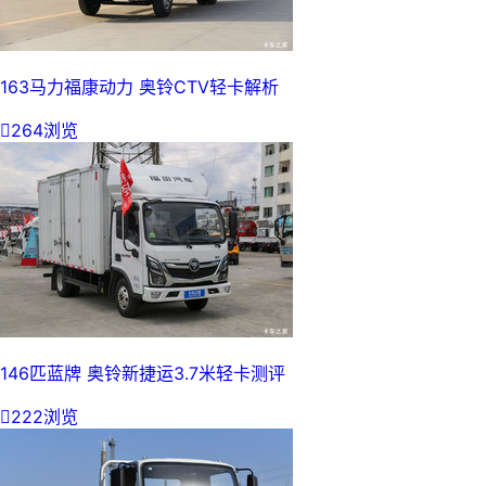
163马力福康动力 奥铃CTV轻卡解析

264浏览
146匹蓝牌 奥铃新捷运3.7米轻卡测评

222浏览