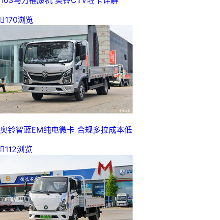
163马力福康机 奥铃CTV轻卡详解

170浏览
奥铃智蓝EM纯电微卡 合规多拉成本低

112浏览