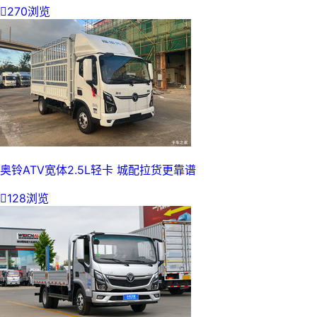

270浏览
奥铃ATV宽体2.5L轻卡 城配拉货更靠谱

128浏览