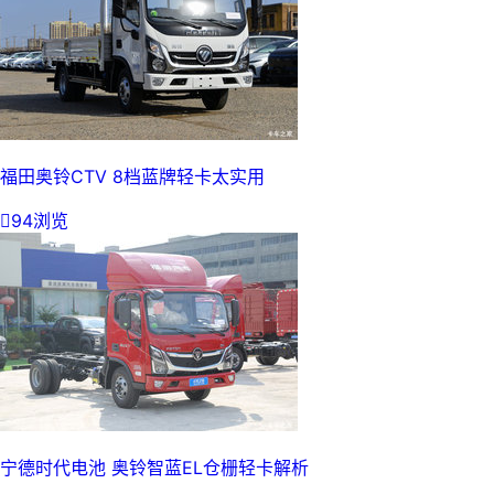
福田奥铃CTV 8档蓝牌轻卡太实用

94浏览
宁德时代电池 奥铃智蓝EL仓栅轻卡解析