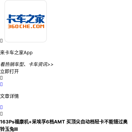

来卡车之家App
看热销车型、卡车资讯>>
立即打开


文章详情


163Ps福康机+采埃孚6档AMT 买顶尖自动档轻卡不能错过奥
铃玉兔III