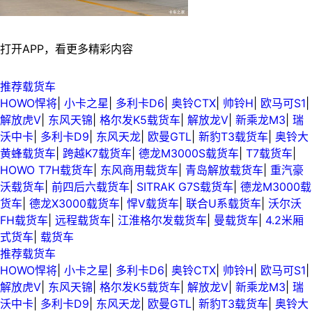
打开APP，看更多精彩内容
推荐载货车
HOWO悍将
|
小卡之星
|
多利卡D6
|
奥铃CTX
|
帅铃H
|
欧马可S1
|
解放虎V
|
东风天锦
|
格尔发K5载货车
|
解放龙V
|
新乘龙M3
|
瑞
沃中卡
|
多利卡D9
|
东风天龙
|
欧曼GTL
|
新豹T3载货车
|
奥铃大
黄蜂载货车
|
跨越K7载货车
|
德龙M3000S载货车
|
T7载货车
|
HOWO T7H载货车
|
东风商用载货车
|
青岛解放载货车
|
重汽豪
沃载货车
|
前四后六载货车
|
SITRAK G7S载货车
|
德龙M3000载
货车
|
德龙X3000载货车
|
悍V载货车
|
联合U系载货车
|
沃尔沃
FH载货车
|
远程载货车
|
江淮格尔发载货车
|
曼载货车
|
4.2米厢
式货车
|
载货车
推荐载货车
HOWO悍将
|
小卡之星
|
多利卡D6
|
奥铃CTX
|
帅铃H
|
欧马可S1
|
解放虎V
|
东风天锦
|
格尔发K5载货车
|
解放龙V
|
新乘龙M3
|
瑞
沃中卡
|
多利卡D9
|
东风天龙
|
欧曼GTL
|
新豹T3载货车
|
奥铃大