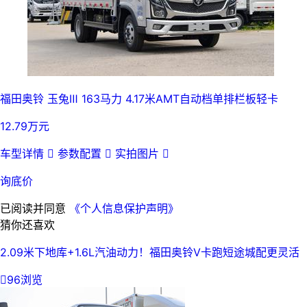
福田奥铃 玉兔Ⅲ 163马力 4.17米AMT自动档单排栏板轻卡
12.79万元
车型详情

参数配置

实拍图片

询底价
已阅读并同意
《个人信息保护声明》
猜你还喜欢
2.09米下地库+1.6L汽油动力！福田奥铃V卡跑短途城配更灵活

96浏览