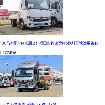
180马力配4.14米厢货！福田奥铃速运Pro跑城配快递更省心

277浏览