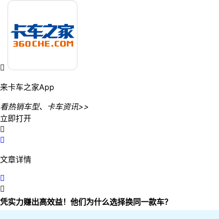

来卡车之家App
看热销车型、卡车资讯>>
立即打开


文章详情


凭实力赚出高效益！他们为什么选择换同一款车？