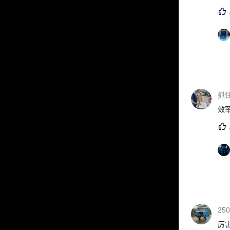
抓
效
250
厉