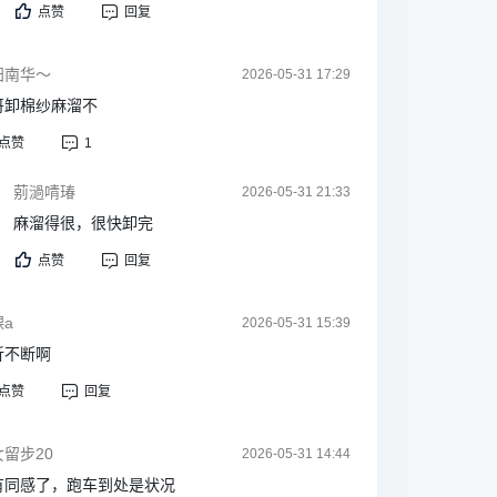
点赞
回复
阳南华～
2026-05-31 17:29
哥卸棉纱麻溜不
点赞
1
莂濄啨瑃
2026-05-31 21:33
麻溜得很，很快卸完
点赞
回复
a
2026-05-31 15:39
折不断啊
点赞
回复
留步20
2026-05-31 14:44
有同感了，跑车到处是状况