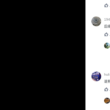
194
后
huli
说