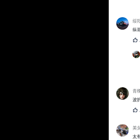
绥
纵
青稞
波
美女
太