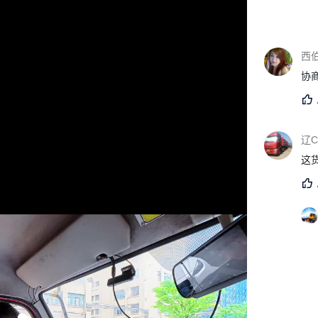
西
协
辽
这