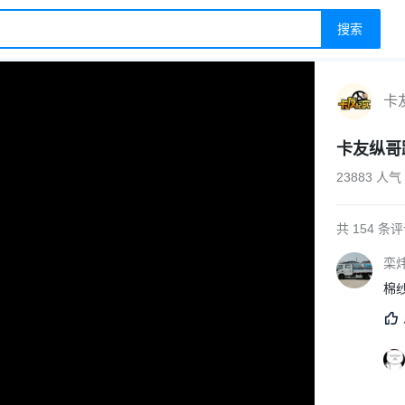
搜索
卡
卡友纵哥
23883 人气
共 154 条
栾
棉