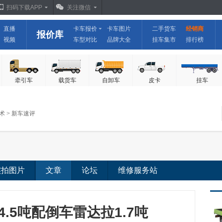
扫码下载APP
关注微信
直播
卡车报价
卡车图片
二手货车
经销商
报价库
视频
车型对比
品牌大全
挂车集市
排行榜
牵引车
载货车
自卸车
皮卡
挂车
术
>
新车速评
实拍图片
文章
论坛
维修服务站
4.5吨配倒车雷达拉1.7吨