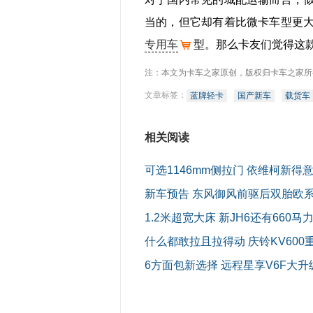
当的，但它却有着比微卡车型更
专用车
型。那么卡友们觉得这
注：本文为卡车之家原创，版权归卡车之家所
文章标签：
蓝牌轻卡
国产新车
载货车
相关阅读
可选1146mm侧拉门 依维柯新得
新车预告 东风御风前驱后双胎欧
1.2米超宽大床 新JH6还有660马
什么都敢拉且拉得动 庆铃KV600
6方面包新选择 远程星享V6F大升