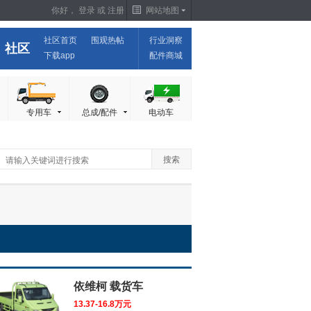
你好，
登录
或
注册
网站地图
社区首页
围观热帖
行业洞察
社区
下载app
配件商城
专用车
总成/配件
电动车
依维柯 载货车
13.37-16.8万元