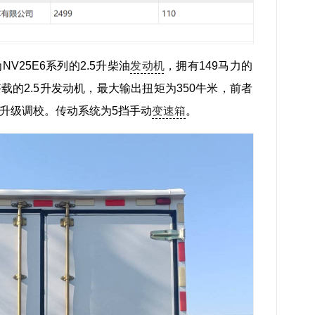
V25E6系列的2.5升柴油
发动机
，拥有149马力的
的2.5升发动机，最大输出扭矩为350牛米，前者
升级调校。传动系统为5挡手动
变速箱
。