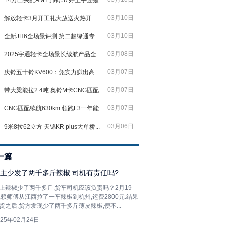
14万出头配AMT 帅铃S7好上手还是...
03月10日
解放轻卡3月开工礼大放送火热开...
03月10日
全新JH6全场景评测 第二趟绿通专...
03月08日
2025宇通轻卡全场景长续航产品全...
03月07日
庆铃五十铃KV600：凭实力赚出高...
03月07日
带大梁能拉2.4吨 奥铃M卡CNG匹配...
03月07日
CNG匹配续航630km 领跑L3一年能...
03月06日
9米8拉62立方 天锦KR plus大单桥...
一篇
主少发了两千多斤辣椒 司机有责任吗?
上辣椒少了两千多斤,货车司机应该负责吗？2月19
,赖师傅从江西拉了一车辣椒到杭州,运费2800元.结果
货之后,货方发现少了两千多斤薄皮辣椒,便不...
025年02月24日