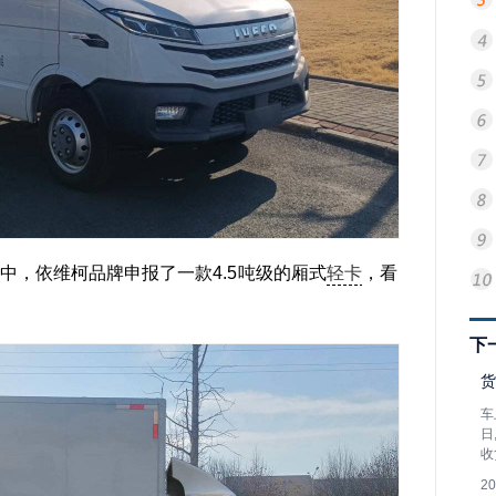
中，依维柯品牌申报了一款4.5吨级的厢式
轻卡
，看
下
货
车
日
收
2