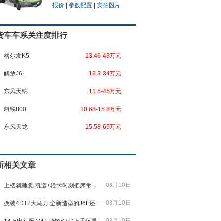
报价
|
参数配置
|
实拍图片
货车车系关注度排行
格尔发K5
13.46-43万元
解放J6L
13.3-34万元
东风天锦
11.5-45万元
凯锐800
10.68-15.8万元
东风天龙
15.58-65万元
新相关文章
03月10日
上楼就睡觉 凯运+轻卡时刻把床带...
03月10日
换装4DT2大马力 全新造型的J6F还...
03月10日