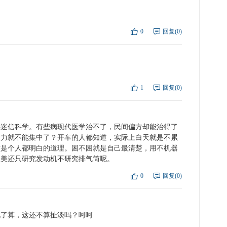
0
回复(0)
点
复
1
回复(0)
点
复
要迷信科学。有些病现代医学治不了，民间偏方却能治得了
意力就不能集中了？开车的人都知道，实际上白天就是不累
这是个人都明白的道理。困不困就是自己最清楚，用不机器
欧美还只研究发动机不研究排气筒呢。
0
回复(0)
点
复
说了算，这还不算扯淡吗？呵呵