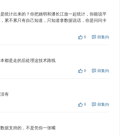
不是统计出来的？你把姚明和潘长江放一起统计，你能说平
话，累不累只有自己知道，只知道拿数据说话，你是问问卡
？
0
回复(0)
点
复
基本都是走的后处理这技术路线
0
回复(0)
点
复
点没有
0
回复(0)
点
复
有数据支持的，不是凭你一张嘴