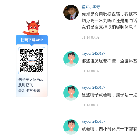
盛京小李哥
你就是会用数据说话，数据
均身高一米九吗？还是那句
友们是否支持取消强制休息
01-14 03:32
kayou_2456187
那些傻叉屁都不懂，全世界
01-14 00:07
来卡车之家App
及时获取
kayou_2456187
最新卡车资讯
这些喷子就会喷，脑子是一
01-14 00:05
kayou_2456187
就会喷，四小时休息一下都