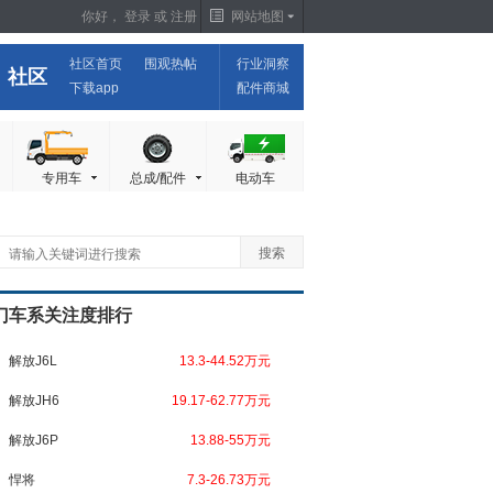
你好，
登录
或
注册
网站地图
社区首页
围观热帖
行业洞察
社区
下载app
配件商城
专用车
总成/配件
电动车
门车系关注度排行
解放J6L
13.3-44.52万元
解放JH6
19.17-62.77万元
解放J6P
13.88-55万元
悍将
7.3-26.73万元