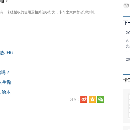
适？
有，未经授权的使用及相关侵权行为，卡车之家保留起诉权利。
下
农
农
先
一
JH6
2
？
远吗？
卡
人生路
又治本
分享：