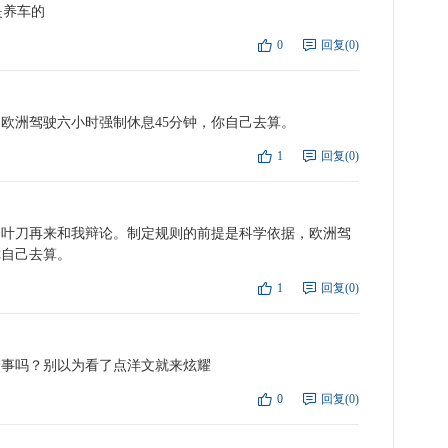
是养车的
0
回复(0)
点
复
欧洲驾驶六小时强制休息45分钟，你自己去算。
1
回复(0)
点
复
柳叶刀再来和我辩论。制定规则的前提是科学依据，欧洲驾
你自己去算。
1
回复(0)
点
复
个事吗？别以为看了点洋文就来炫耀
0
回复(0)
点
复