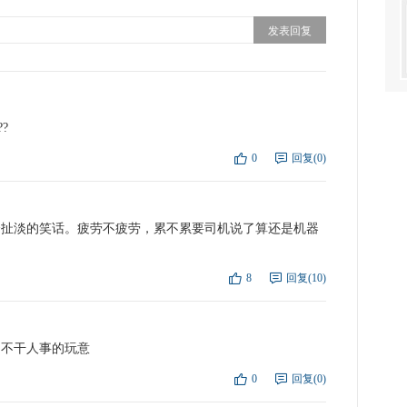
?
0
回复(0)
点
复
个扯淡的笑话。疲劳不疲劳，累不累要司机说了算还是机器
8
回复(10)
点
复
的不干人事的玩意
0
回复(0)
点
复