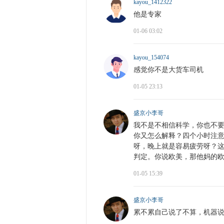
kayou_1412322
他是专家
01-06 03:02
kayou_154074
感觉你不是大货车司机
01-05 23:13
盛京小李哥
我不是不相信科学，你也不
你又怎么解释？四个小时注
呀，晚上就是容易疲劳呀？
判定。你说欧美，那他妈的
01-05 15:39
盛京小李哥
累不累自己说了不算，机器