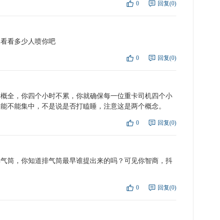
0
回复(0)
点
复
，看看多少人喷你吧
0
回复(0)
点
复
偏概全，你四个小时不累，你就确保每一位重卡司机四个小
力能不能集中，不是说是否打瞌睡，注意这是两个概念。
0
回复(0)
点
复
究排气筒，你知道排气筒最早谁提出来的吗？可见你智商，抖
0
回复(0)
点
复