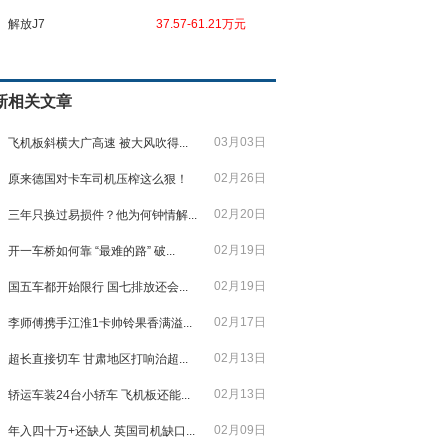
解放J7
37.57-61.21万元
新相关文章
03月03日
飞机板斜横大广高速 被大风吹得...
02月26日
原来德国对卡车司机压榨这么狠！
02月20日
三年只换过易损件？他为何钟情解...
02月19日
开一车桥如何靠 “最难的路” 破...
02月19日
国五车都开始限行 国七排放还会...
02月17日
李师傅携手江淮1卡帅铃果香满溢...
02月13日
超长直接切车 甘肃地区打响治超...
02月13日
轿运车装24台小轿车 飞机板还能...
02月09日
年入四十万+还缺人 英国司机缺口...