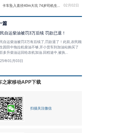
02月02日
卡车坠入直径40m大坑 74岁司机生...
一篇
民自运柴油被罚3万后续 罚款已退！
民自运柴油被罚3万有后续了,罚款退了！此前,农民顾
生因田中拖拉机柴油不够,开小货车到加油站购买了
百多升柴油运回给农机加油.回程途中,被执...
025年01月03日
车之家移动APP下载
扫描关注微信