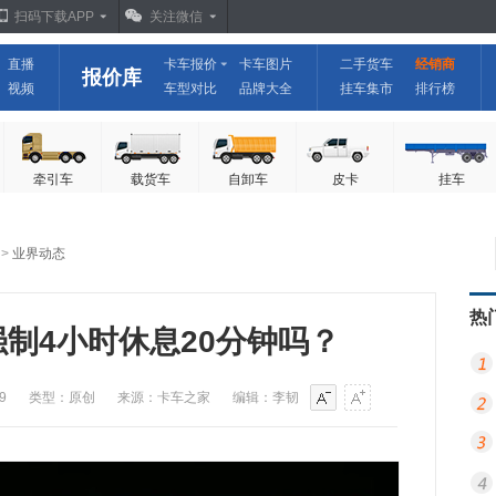
扫码下载APP
关注微信
直播
卡车报价
卡车图片
二手货车
经销商
报价库
视频
车型对比
品牌大全
挂车集市
排行榜
牵引车
载货车
自卸车
皮卡
挂车
>
业界动态
热
制4小时休息20分钟吗？
9
类型：原创
来源：卡车之家
编辑：李韧