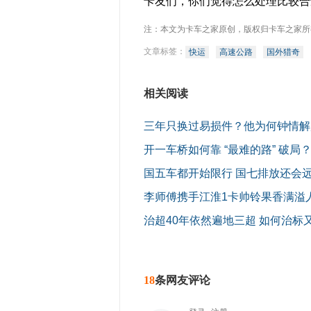
卡友们，你们觉得怎么处理比较合
注：本文为卡车之家原创，版权归卡车之家所
文章标签：
快运
高速公路
国外猎奇
相关阅读
三年只换过易损件？他为何钟情解放
开一车桥如何靠 “最难的路” 破局
国五车都开始限行 国七排放还会
李师傅携手江淮1卡帅铃果香满溢
治超40年依然遍地三超 如何治标
18
条网友评论