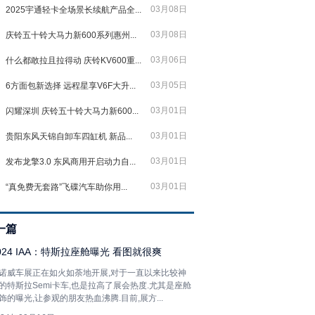
03月08日
2025宇通轻卡全场景长续航产品全...
03月08日
庆铃五十铃大马力新600系列惠州...
03月06日
什么都敢拉且拉得动 庆铃KV600重...
03月05日
6方面包新选择 远程星享V6F大升...
03月01日
闪耀深圳 庆铃五十铃大马力新600...
03月01日
贵阳东风天锦自卸车四缸机 新品...
03月01日
发布龙擎3.0 东风商用开启动力自...
03月01日
“真免费无套路”飞碟汽车助你用...
一篇
024 IAA：特斯拉座舱曝光 看图就很爽
诺威车展正在如火如荼地开展,对于一直以来比较神
的特斯拉Semi卡车,也是拉高了展会热度.尤其是座舱
饰的曝光,让参观的朋友热血沸腾.目前,展方...