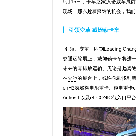
9月15日，卡车之家汉诺威车展
现场，那么趁着探馆的机会，我们
▎
引领变革 戴姆勒卡车
“引领、变革、即刻Leading.Cha
交通运输展上，戴姆勒卡车将进
未来的零排放运输。无论是趋势
在
奔驰
的展台上，或许你能找到
enH2氢燃料电池
重卡
、纯电重卡eAc
Actros L以及eECONIC低入