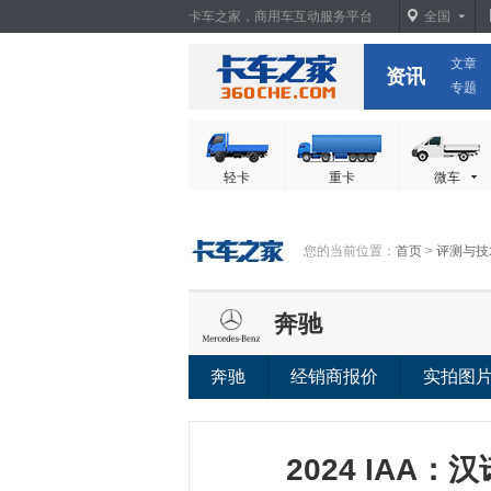
卡车之家，商用车互动服务平台
全国
文章
卡车之家
资讯
专题
轻卡
重卡
微车
您的当前位置：
首页
>
评测与技
奔驰
奔驰
经销商报价
实拍图
2024 IAA