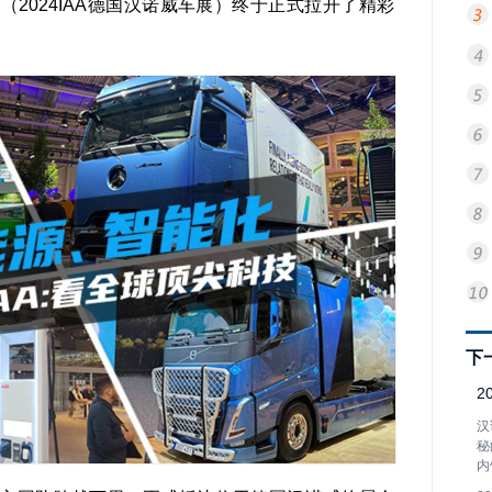
2024IAA德国汉诺威车展）终于正式拉开了精彩
下
2
汉
秘
内