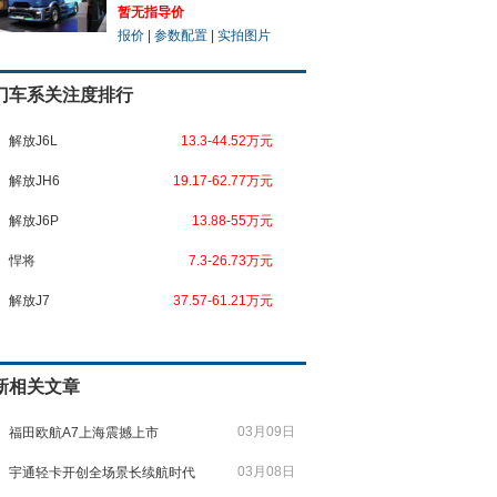
暂无指导价
报价
|
参数配置
|
实拍图片
门车系关注度排行
解放J6L
13.3-44.52万元
解放JH6
19.17-62.77万元
解放J6P
13.88-55万元
悍将
7.3-26.73万元
解放J7
37.57-61.21万元
新相关文章
03月09日
福田欧航A7上海震撼上市
03月08日
宇通轻卡开创全场景长续航时代