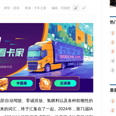
类型：原创
来源：卡车之家
编辑：苟祖胜
热
最
车、高阶自动驾驶、零碳排放、氢燃料以及各种前瞻性的
的词汇，终于汇集在了一起。2024年，第71届IA