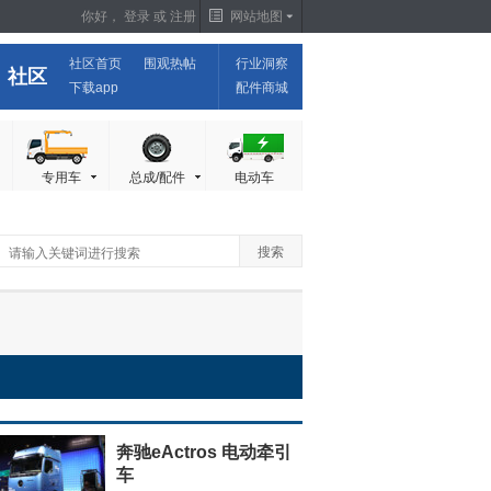
你好，
登录
或
注册
网站地图
社区首页
围观热帖
行业洞察
社区
下载app
配件商城
专用车
总成/配件
电动车
奔驰eActros 电动牵引
车