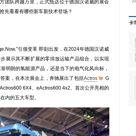
前方团队跨越万里，正式抵达位于德国汉诺威的展会
2
抢先看看有哪些新车新技术登场？
卡
nge.Now.”引领变革 即刻出发，在2024年德国汉诺威
一步展示其不断扩展的零排放运输产品组合，以实现
逐渐明朗的氢能源产品，还是当下的电气化风向标，
新答案，在本次展会上，奔驰展出了包括
Actros
G
tros600 6X4、eActros600 4x2、首次公开亮相的
口平台在内的五大车型。