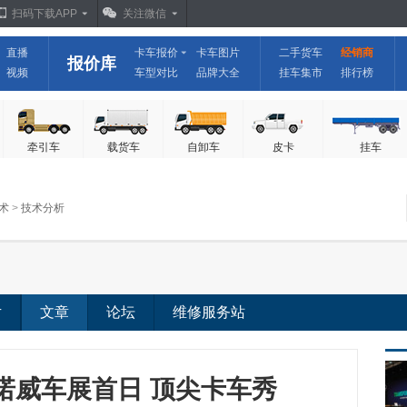
扫码下载APP
关注微信
直播
卡车报价
卡车图片
二手货车
经销商
报价库
视频
车型对比
品牌大全
挂车集市
排行榜
牵引车
载货车
自卸车
皮卡
挂车
术
>
技术分析
片
文章
论坛
维修服务站
：汉诺威车展首日 顶尖卡车秀