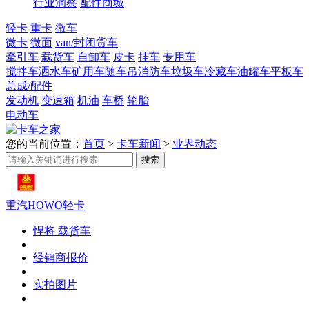
行业洞察
配件商城
轻卡
重卡
微车
微卡
微面
van/封闭货车
牵引车
载货车
自卸车
皮卡
挂车
专用车
搅拌车
洒水车
矿用车
随车吊
消防车
垃圾车
冷藏车
油罐车
平板车
总成/配件
发动机
变速箱
机油
车桥
轮胎
电动车
您的当前位置：
首页
>
卡车新闻
>
业界动态
重汽HOWO轻卡
悍将 载货车
经销商报价
实拍图片