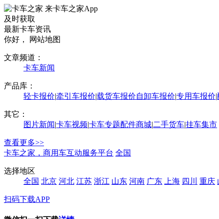
来卡车之家App
及时获取
最新卡车资讯
你好，
网站地图
文章频道：
卡车新闻
产品库：
轻卡报价
|
牵引车报价
|
载货车报价
自卸车报价
|
专用车报价
|
其它：
图片新闻
|
卡车视频
|
卡车专题
配件商城
|
二手货车
|
挂车集市
查看更多>>
卡车之家，商用车互动服务平台
全国
选择地区
全国
北京
河北
江苏
浙江
山东
河南
广东
上海
四川
重庆
扫码下载APP