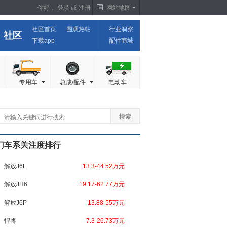
你好，
登录
或
注册
网站地图
社区首页
围观热帖
行业洞察
社区
下载app
配件商城
专用车
总成/配件
电动车
门车系关注度排行
解放J6L
13.3-44.52万元
解放JH6
19.17-62.77万元
解放J6P
13.88-55万元
悍将
7.3-26.73万元