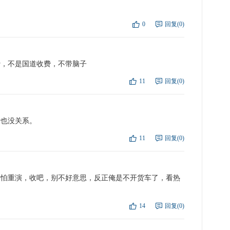
0
回复(0)
点
复
费，不是国道收费，不带脑子
11
回复(0)
点
复
费也没关系。
11
回复(0)
点
复
不怕重演，收吧，别不好意思，反正俺是不开货车了，看热
14
回复(0)
点
复