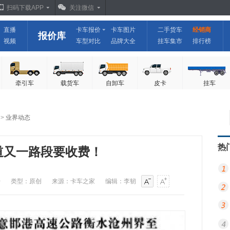
扫码下载APP
关注微信
直播
卡车报价
卡车图片
二手货车
经销商
报价库
视频
车型对比
品牌大全
挂车集市
排行榜
牵引车
载货车
自卸车
皮卡
挂车
>
业界动态
热
国道又一路段要收费！
0
类型：原创
来源：卡车之家
编辑：李韧