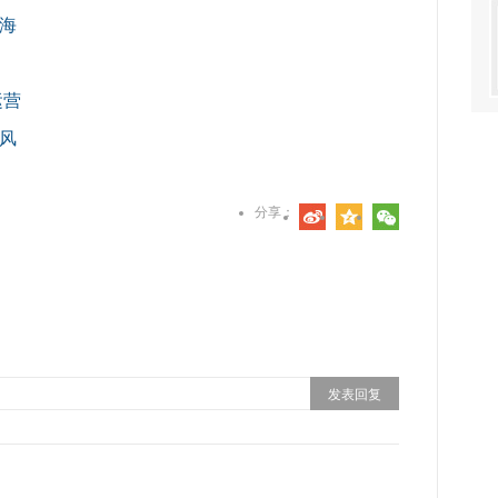
海
运营
风
分享：