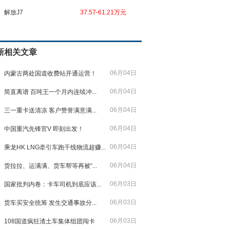
解放J7
37.57-61.21万元
新相关文章
06月04日
内蒙古两处国道收费站开通运营！
06月04日
简直离谱 百吨王一个月内连续冲...
06月04日
三一重卡送清凉 客户赞誉满意满...
06月04日
中国重汽先锋官V 即刻出发！
06月04日
乘龙HK LNG牵引车跑干线物流超赚...
06月04日
货拉拉、运满满、货车帮等再被“...
06月03日
国家批判内卷：卡车司机到底应该...
06月03日
货车买安全统筹 发生交通事故分...
06月03日
108国道疯狂渣土车集体组团闯卡