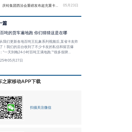
05月23日
庆铃集团西洽会重磅发布超充重卡...
一篇
百吨的货车遍地跑 你们猜猜这是在哪
从我们更新各地百吨王乱象系列视频后,某省卡友炸
了！我们的后台收到了不少卡友的私信和留言爆
：“一天到晚24小时百吨王满地跑.”“很多假牌...
025年05月27日
车之家移动APP下载
扫描关注微信