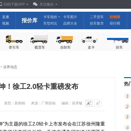
扫码下载APP
关注微信
直播
卡车报价
卡车图片
二手货车
经销商
报价库
视频
车型对比
品牌大全
挂车集市
排行榜
牵引车
载货车
自卸车
皮卡
挂车
>
业界动态
热
坤！徐工2.0轻卡重磅发布
类型：新闻稿
来源：厂商投稿
编辑：高李敏
定乾坤”为主题的徐工2.0轻卡上市发布会在江苏徐州隆重