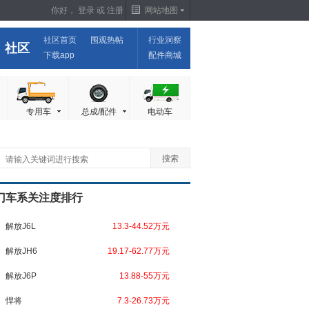
你好，
登录
或
注册
网站地图
社区首页
围观热帖
行业洞察
社区
下载app
配件商城
专用车
总成/配件
电动车
门车系关注度排行
解放J6L
13.3-44.52万元
解放JH6
19.17-62.77万元
解放J6P
13.88-55万元
悍将
7.3-26.73万元