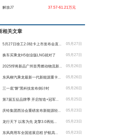
解放J7
37.57-61.21万元
新相关文章
05月27日
5月27日徐工2.0轻卡上市发布会直...
05月27日
换车买乘龙H5创业版LNG就对了
05月26日
2025悍将新品广州首秀燃动物流新...
05月26日
东风柳汽乘龙最新一代新能源重卡...
05月26日
三一底“磐”黑科技发布倒计时
05月25日
第7届五征品牌季 开启智造+冠军...
05月23日
庆铃集团西洽会重磅发布新能源轻...
05月23日
龙行天下 以客为先 龙擎3.0再拓...
05月23日
东风商用车全国巡展启程 护航高...