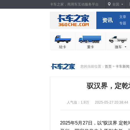
卡车之家，商用车互动服务平台
全国
文章
卡车之家
资讯
专题
轻卡
重卡
微车
您的当前位置：
首页
>
卡车新闻
驭汉界，定乾
人气值：1.9万
2025-05-27 20:38:44
2025年5月27日，以“驭汉界 