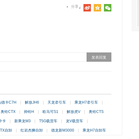
分享：
汕德卡C7H
|
解放JH6
|
天龙牵引车
|
乘龙H7牵引车
|
奥铃CTX
|
帅铃H
|
欧马可S1
|
解放虎V
|
奥铃CTS
中卡
|
新乘龙M3
|
T5G载货车
|
龙V载货车
|
TX自卸
|
红岩杰狮自卸
|
德龙新M3000
|
乘龙H7自卸车