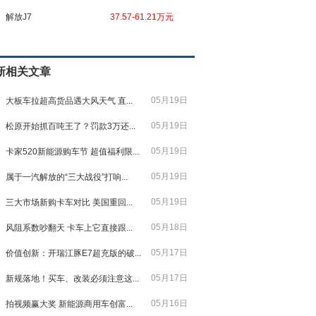
解放J7
37.57-61.21万元
新相关文章
05月19日
大板车拉超高货品遇大风天气 直...
05月19日
松原开始抓百吨王了？罚款3万还...
05月19日
卡家520新能源购车节 超值福利限...
05月19日
属于一汽解放的“三大战役”打响...
05月19日
三大市场新购卡车对比 美国重回...
05月18日
风阻系数吵翻天 卡车上它直接跟...
05月17日
价值创新：开瑞江豚E7超充版的破...
05月17日
新规落地！买车、改装必须注意这...
05月16日
拍视频赢大奖 新能源商用车创富...