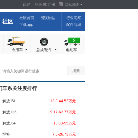
你好，
登录
或
注册
网站地图
社区首页
围观热帖
行业洞察
社区
下载app
配件商城
专用车
总成/配件
电动车
门车系关注度排行
解放J6L
13.3-44.52万元
解放JH6
19.17-62.77万元
解放J6P
13.88-55万元
悍将
7.3-26.73万元