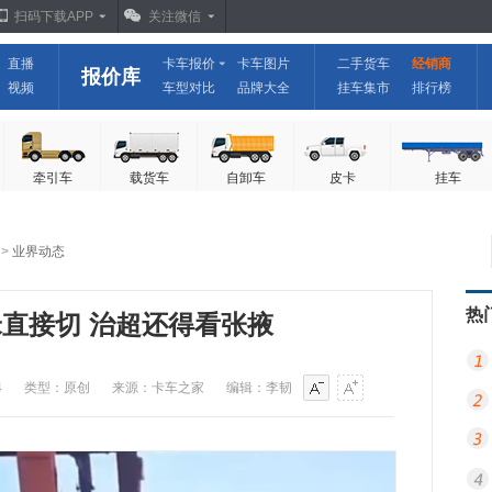
扫码下载APP
关注微信
直播
卡车报价
卡车图片
二手货车
经销商
报价库
视频
车型对比
品牌大全
挂车集市
排行榜
牵引车
载货车
自卸车
皮卡
挂车
>
业界动态
热
米直接切 治超还得看张掖
4
类型：原创
来源：卡车之家
编辑：李韧