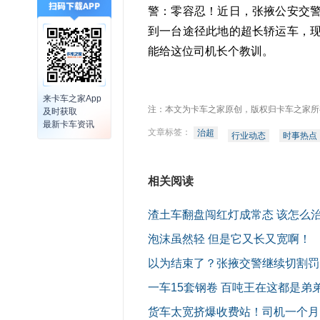
警：零容忍！近日，张掖公安交
到一台途径此地的超长轿运车，
能给这位司机长个教训。
来卡车之家App
注：本文为卡车之家原创，版权归卡车之家所
及时获取
最新卡车资讯
文章标签：
治超
行业动态
时事热点
相关阅读
渣土车翻盘闯红灯成常态 该怎么
泡沫虽然轻 但是它又长又宽啊！
以为结束了？张掖交警继续切割罚
一车15套钢卷 百吨王在这都是弟
货车太宽挤爆收费站！司机一个月