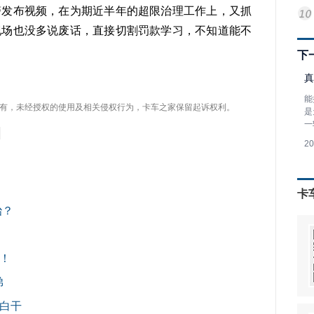
警发布视频，在为期近半年的超限治理工作上，又抓
现场也没多说废话，直接切割罚款学习，不知道能不
下
真
能
有，未经授权的使用及相关侵权行为，卡车之家保留起诉权利。
是
一
2
卡
治？
！
弟
白干