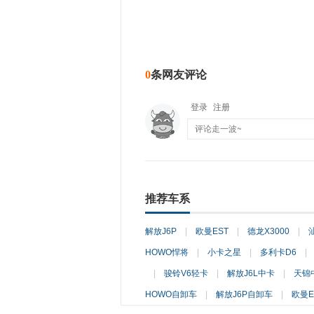
0
条网友评论
登录
注册
推荐车系
解放J6P
|
欧曼EST
|
德龙X3000
|
HOWO悍将
|
小卡之星
|
多利卡D6
|
|
骏铃V6轻卡
|
解放J6L中卡
|
天锦
HOWO自卸车
|
解放J6P自卸车
|
欧曼E