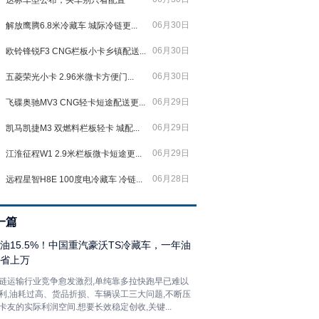
达标车型公布，买车别只看配置
06月30日
解放鹰腾6.8米冷藏车 城际冷链更...
06月30日
欧铃锋锐F3 CNG栏板小卡乡镇配送...
06月30日
五菱荣光小卡 2.96米微卡方便门...
06月29日
飞碟奥驰MV3 CNG轻卡短途配送更...
06月29日
凯马凯捷M3 双燃料栏板轻卡 城配...
06月29日
江淮征程W1 2.9米栏板微卡短途更...
06月28日
远程星智H8E 100度电冷藏车 冷链...
一篇
油15.5%！中国重汽豪沃TS冷藏车，一年油
省上万
链运输行业竞争愈发激烈,单纯靠多拉快跑早已难以
利,油耗过高、货品折损、车辆误工三大问题,不断压
卡友的实际利润空间.想要长效稳定创收,关键...