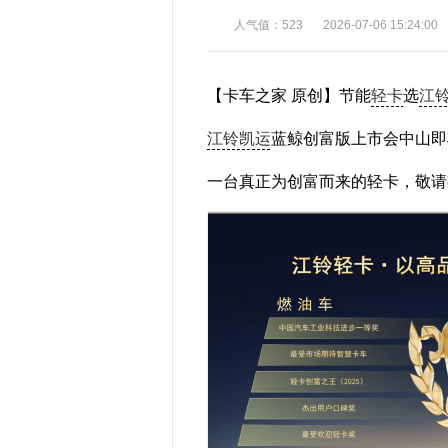
人气值：523
2026-07-06 15:24:00
【卡车之家 原创】节能
轻卡
选
江
江铃凯运
蓝鲸创富版上市会中山即
一台真正为创富而来的轻卡，敬请