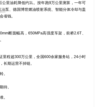
比百公里油耗降低约1L。按年跑9万公里测算，一年可
机油
泵、德国博世燃油喷射系统、智能分体冷却与盖
会省钱。
0mm断面幅高，650MPa高强度车架，前桥2.6T、
下。
证里程超300万公里，全国600余家服务站，24小时
，长期运营不掉链。
铃。
。
期待。
准。