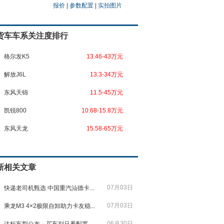
报价
|
参数配置
|
实拍图片
货车车系关注度排行
格尔发K5
13.46-43万元
解放J6L
13.3-34万元
东风天锦
11.5-45万元
凯锐800
10.68-15.8万元
东风天龙
15.58-65万元
新相关文章
07月03日
快递老司机甄选 中国重汽汕德卡...
07月03日
乘龙M3 4×2极限自卸助力卡友稳...
06月30日