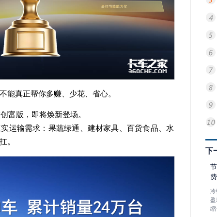
不能真正帮你多赚、少花、省心。
鲸创富版，即将焕新登场。
真实运输需求：果蔬绿通、建材家具、百货食品、水
扛。
下
节
费
冷
盈
缩