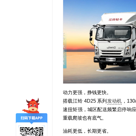
动力更强，挣钱更快。
搭载江铃 4D25 系列
发动机
，13
速扭矩强，城区配送频繁启停响应更
重载爬坡也有底气。
油耗更低，长期更省。