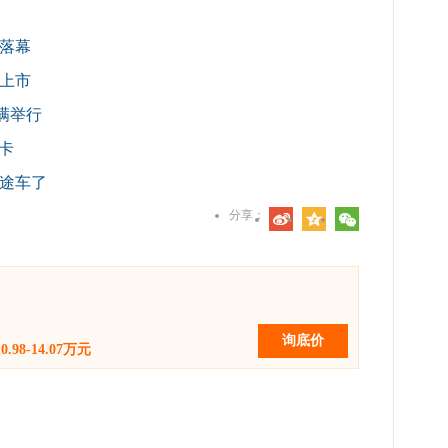
落幕
上市
满举行
卡
途车了
分享：
询底价
10.98-14.07万元