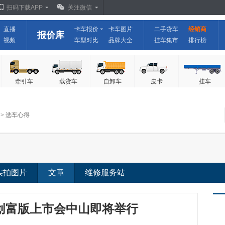
扫码下载APP
关注微信
直播
卡车报价
卡车图片
二手货车
经销商
报价库
视频
车型对比
品牌大全
挂车集市
排行榜
牵引车
载货车
自卸车
皮卡
挂车
>
选车心得
实拍图片
文章
维修服务站
创富版上市会中山即将举行