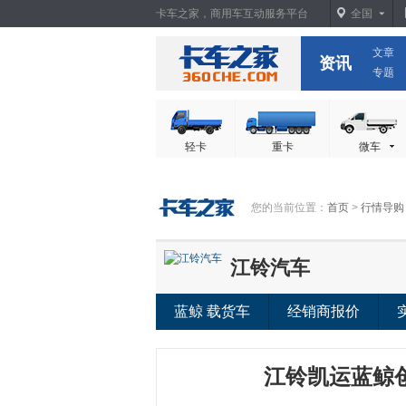
卡车之家，商用车互动服务平台
全国
文章
卡车之家
资讯
专题
轻卡
重卡
微车
您的当前位置：
首页
>
行情导购
江铃汽车
蓝鲸 载货车
经销商报价
江铃凯运蓝鲸