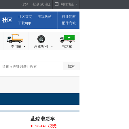
你好，
登录
或
注册
网站地图
社区首页
围观热帖
行业洞察
社区
下载app
配件商城
专用车
总成/配件
电动车
蓝鲸 载货车
10.98-14.07万元