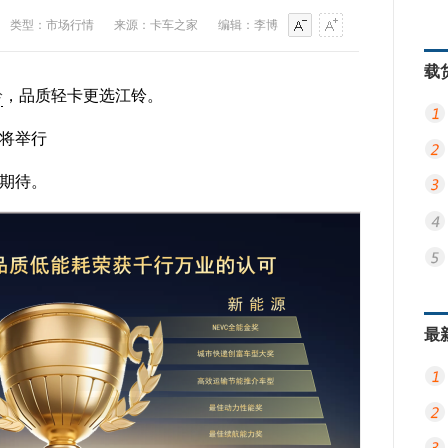
类型：市场行情
来源：卡车之家
编辑：李博
载
铃
，品质轻卡更选江铃。
将举行
期待。
最