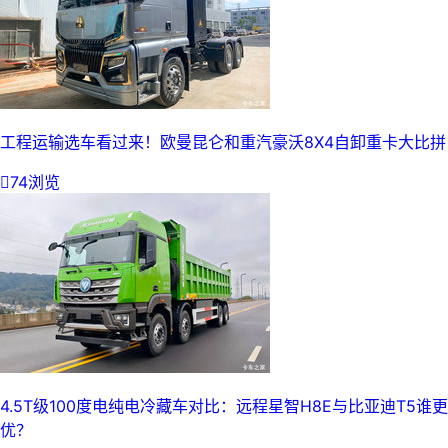
工程运输选车看过来！欧曼昆仑和重汽豪沃8X4自卸重卡大比拼

74浏览
4.5T级100度电纯电冷藏车对比：远程星智H8E与比亚迪T5谁更
优？