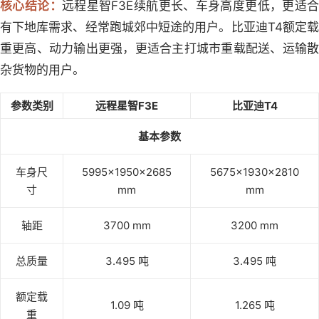
核心结论：
远程星智F3E续航更长、车身高度更低，更适合
有下地库需求、经常跑城郊中短途的用户。比亚迪T4额定载
重更高、动力输出更强，更适合主打城市重载配送、运输散
杂货物的用户。
参数类别
远程星智F3E
比亚迪T4
基本参数
车身尺
5995×1950×2685
5675×1930×2810
寸
mm
mm
轴距
3700 mm
3200 mm
总质量
3.495 吨
3.495 吨
额定载
1.09 吨
1.265 吨
重