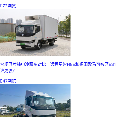

72浏览
合规蓝牌纯电冷藏车对比：远程星智H8E和福田欧马可智蓝ES1
谁更强？

47浏览