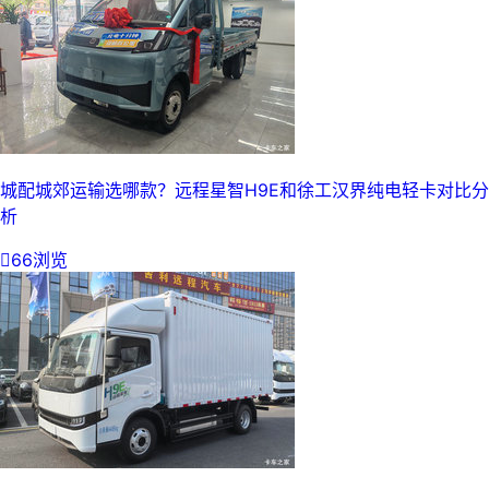
城配城郊运输选哪款？远程星智H9E和徐工汉界纯电轻卡对比分
析

66浏览