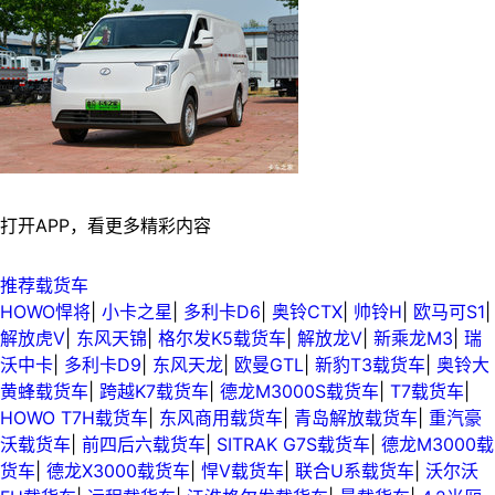
打开APP，看更多精彩内容
推荐载货车
HOWO悍将
|
小卡之星
|
多利卡D6
|
奥铃CTX
|
帅铃H
|
欧马可S1
|
解放虎V
|
东风天锦
|
格尔发K5载货车
|
解放龙V
|
新乘龙M3
|
瑞
沃中卡
|
多利卡D9
|
东风天龙
|
欧曼GTL
|
新豹T3载货车
|
奥铃大
黄蜂载货车
|
跨越K7载货车
|
德龙M3000S载货车
|
T7载货车
|
HOWO T7H载货车
|
东风商用载货车
|
青岛解放载货车
|
重汽豪
沃载货车
|
前四后六载货车
|
SITRAK G7S载货车
|
德龙M3000载
货车
|
德龙X3000载货车
|
悍V载货车
|
联合U系载货车
|
沃尔沃