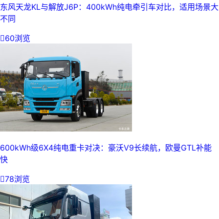
东风天龙KL与解放J6P：400kWh纯电牵引车对比，适用场景大
不同

60浏览
600kWh级6X4纯电重卡对决：豪沃V9长续航，欧曼GTL补能
快

78浏览