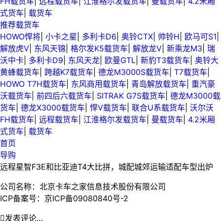
FH载货车
|
远程载货车
|
江淮格尔发载货车
|
曼载货车
|
4.2米厢
式货车
|
载货车
推荐载货车
HOWO悍将
|
小卡之星
|
多利卡D6
|
奥铃CTX
|
帅铃H
|
欧马可S1
|
解放虎V
|
东风天锦
|
格尔发K5载货车
|
解放龙V
|
新乘龙M3
|
瑞
沃中卡
|
多利卡D9
|
东风天龙
|
欧曼GTL
|
新豹T3载货车
|
奥铃大
黄蜂载货车
|
跨越K7载货车
|
德龙M3000S载货车
|
T7载货车
|
HOWO T7H载货车
|
东风商用载货车
|
青岛解放载货车
|
重汽豪
沃载货车
|
前四后六载货车
|
SITRAK G7S载货车
|
德龙M3000载
货车
|
德龙X3000载货车
|
悍V载货车
|
联合U系载货车
|
沃尔沃
FH载货车
|
远程载货车
|
江淮格尔发载货车
|
曼载货车
|
4.2米厢
式货车
|
载货车
首页
导购
远程星智F3E和比亚迪T4大比拼，城配城郊运输适配车型出炉
公司名称：北京卡车之家信息技术股份有限公司
ICP备案号：京ICP备09080840号-2

发表评论…