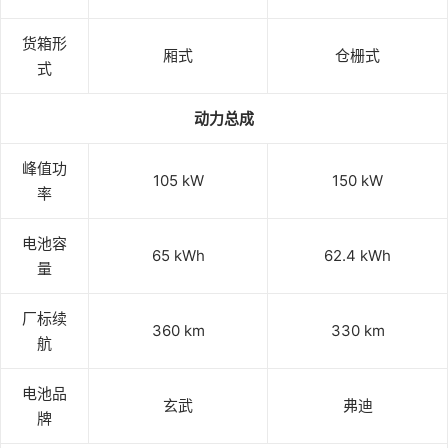
货箱形
厢式
仓栅式
式
动力总成
峰值功
105 kW
150 kW
率
电池容
65 kWh
62.4 kWh
量
厂标续
360 km
330 km
航
电池品
玄武
弗迪
牌