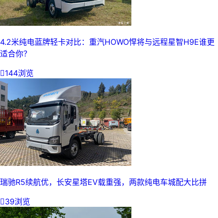
4.2米纯电蓝牌轻卡对比：重汽HOWO悍将与远程星智H9E谁更
适合你？

144浏览
瑞驰R5续航优，长安星塔EV载重强，两款纯电车城配大比拼

39浏览