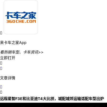

来卡车之家App
看热销车型、卡车资讯>>
立即打开


文章详情


远程星智F3E和比亚迪T4大比拼，城配城郊运输适配车型出炉