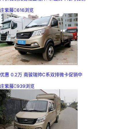
庄紫藤

616浏览
优惠 0.2万 南骏瑞帅C系双排微卡促销中
庄紫藤

939浏览