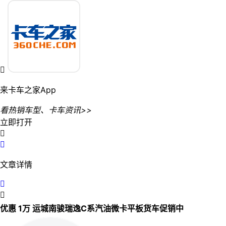

来卡车之家App
看热销车型、卡车资讯>>
立即打开


文章详情


优惠 1万 运城南骏瑞逸C系汽油微卡平板货车促销中