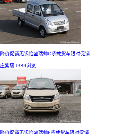
降价促销无锡怡盛瑞帅C系载货车限时促销
庄紫藤

389浏览
降价促销无锡怡盛瑞帅F系载货车限时促销