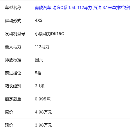
车型名称
南骏汽车 瑞逸C系 1.5L 112马力 汽油 3.1米单排栏
4X2
驱动形式
发动机型号
小康动力DK15C
最大马力
112马力
排放标准
国六
前进挡位
5挡
箱长级别
3.1米
额定载重
0.995吨
原价
4.98万元
现价
3.98万元