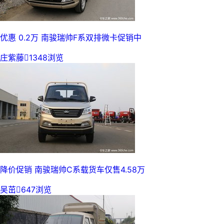
优惠 0.2万 南骏瑞帅F系双排微卡促销中
庄紫藤

1348浏览
降价促销 南骏瑞帅C系载货车仅售4.58万
吴茁

647浏览