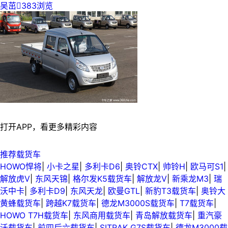
吴茁

383浏览
打开APP，看更多精彩内容
推荐载货车
HOWO悍将
|
小卡之星
|
多利卡D6
|
奥铃CTX
|
帅铃H
|
欧马可S1
|
解放虎V
|
东风天锦
|
格尔发K5载货车
|
解放龙V
|
新乘龙M3
|
瑞
沃中卡
|
多利卡D9
|
东风天龙
|
欧曼GTL
|
新豹T3载货车
|
奥铃大
黄蜂载货车
|
跨越K7载货车
|
德龙M3000S载货车
|
T7载货车
|
HOWO T7H载货车
|
东风商用载货车
|
青岛解放载货车
|
重汽豪
沃载货车
|
前四后六载货车
|
SITRAK G7S载货车
|
德龙M3000载