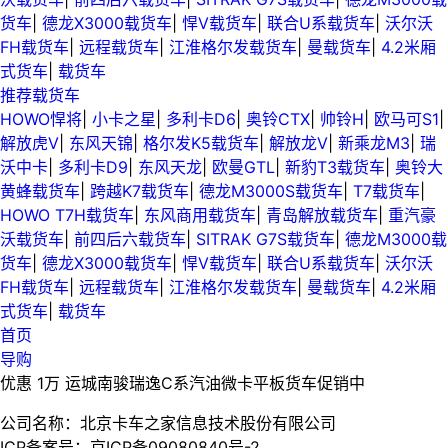
货车
|
德龙X3000载货车
|
悍V载货车
|
联合U系载货车
|
沃尔沃
FH载货车
|
远程载货车
|
江淮格尔发载货车
|
曼载货车
|
4.2米厢
式货车
|
载货车
推荐载货车
HOWO悍将
|
小卡之星
|
多利卡D6
|
奥铃CTX
|
帅铃H
|
欧马可S1
|
解放虎V
|
东风天锦
|
格尔发K5载货车
|
解放龙V
|
新乘龙M3
|
瑞
沃中卡
|
多利卡D9
|
东风天龙
|
欧曼GTL
|
新豹T3载货车
|
奥铃大
黄蜂载货车
|
跨越K7载货车
|
德龙M3000S载货车
|
T7载货车
|
HOWO T7H载货车
|
东风商用载货车
|
青岛解放载货车
|
重汽豪
沃载货车
|
前四后六载货车
|
SITRAK G7S载货车
|
德龙M3000载
货车
|
德龙X3000载货车
|
悍V载货车
|
联合U系载货车
|
沃尔沃
FH载货车
|
远程载货车
|
江淮格尔发载货车
|
曼载货车
|
4.2米厢
式货车
|
载货车
首页
导购
优惠 1万 运城南骏瑞逸C系汽油微卡平板货车促销中
公司名称：北京卡车之家信息技术股份有限公司
ICP备案号：京ICP备09080840号-2