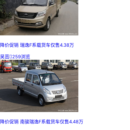
降价促销 瑞逸F系载货车仅售4.38万
吴茁

259浏览
降价促销 南骏瑞逸F系载货车仅售4.48万