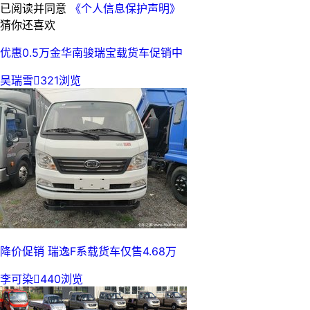
已阅读并同意
《个人信息保护声明》
猜你还喜欢
优惠0.5万金华南骏瑞宝载货车促销中
吴瑞雪

321浏览
降价促销 瑞逸F系载货车仅售4.68万
李可染

440浏览