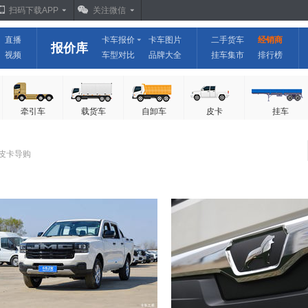
扫码下载APP
关注微信
直播
卡车报价
卡车图片
二手货车
经销商
报价库
视频
车型对比
品牌大全
挂车集市
排行榜
牵引车
载货车
自卸车
皮卡
挂车
 皮卡导购