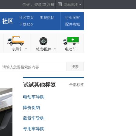
你好，
登录
或
注册
网站地图
社区首页
围观热帖
行业洞察
社区
下载app
配件商城
专用车
总成/配件
电动车
试试其他标签
全部标签
电动车导购
降价促销
载货车导购
专用车导购