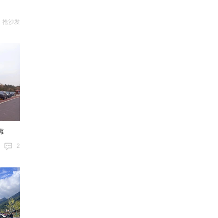
抢沙发
幕
2